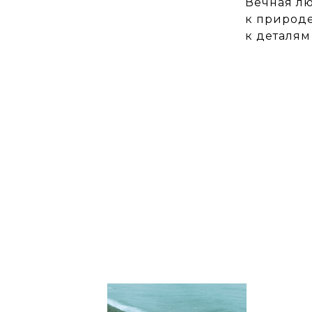
Вечная л
к природ
к деталям