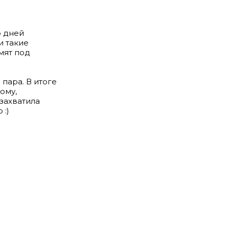
о дней
и такие
мят под
пара. В итоге
ому,
 захватила
 :)