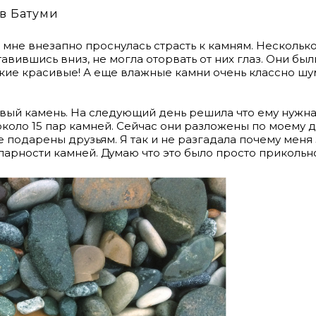
в Батуми
 мне внезапно проснулась страсть к камням. Нескольк
тавившись вниз, не могла оторвать от них глаз. Они был
акие красивые! А еще влажные камни очень классно шу
рвый камень. На следующий день решила что ему нужна 
около 15 пар камней. Сейчас они разложены по моему д
 подарены друзьям. Я так и не разгадала почему меня
арности камней. Думаю что это было просто прикольно