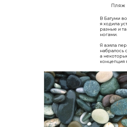
Пляж 
В Батуми во
я ходила ус
разные и т
ногами.
Я взяла пе
набралось 
а некоторые
концепция п