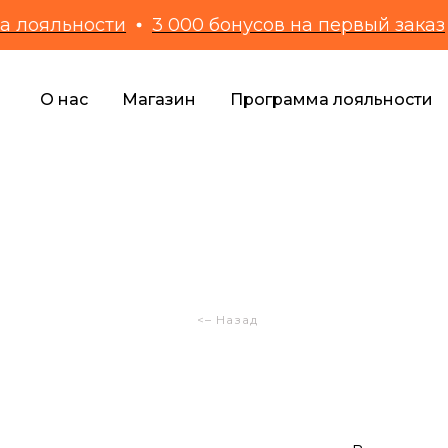
яльности
3 000 бонусов на первый заказ
П
О нас
Магазин
Программа лояльности
<– Назад