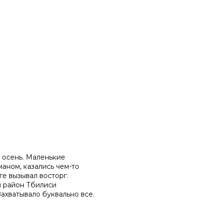
я осень. Маленькие
аном, казались чем-то
е вызывал восторг.
й район Тбилиси
ахватывало буквально все.