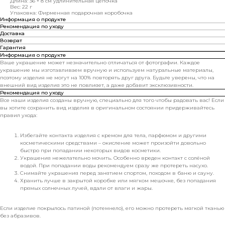
Длина: 36 + 8 см удлинительная цепочка
Вес: 22 г
Упаковка: Фирменная подарочная коробочка
Информация о продукте
Рекомендация по уходу
Доставка
Возврат
Гарантия
Информация о продукте
Ваше украшение может незначительно отличаться от фотографии. Каждое
украшение мы изготавливаем вручную и используем натуральные материалы,
поэтому изделия не могут на 100% повторять друг друга. Будьте уверены, что на
внешний вид изделия это не повлияет, а даже добавит эксклюзивности.
Рекомендация по уходу
Все наши изделия созданы вручную, специально для того чтобы радовать вас! Если
вы хотите сохранить вид изделия в оригинальном состоянии придерживайтесь
правил ухода:
Избегайте контакта изделия с кремом для тела, парфюмом и другими
косметическими средствами – окисление может произойти довольно
быстро при попадании некоторых видов косметики.
Украшения нежелательно мочить. Особенно вреден контакт с солёной
водой. При попадании воды рекомендуем сразу же протереть насухо.
Снимайте украшения перед занятием спортом, походом в баню и сауну.
Хранить лучше в закрытой коробке или мягком мешочке, без попадания
прямых солнечных лучей, вдали от влаги и жары.
Если изделие покрылось патиной (потемнело), его можно протереть мягкой тканью
без абразивов.