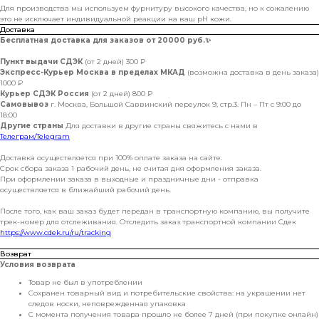
Для производства мы используем фурнитуру высокого качества, но к сожалению
это не исключает индивидуальной реакции на ваш pH кожи.
Доставка
Бесплатная доставка для заказов от 20000 руб.
✨
Пункт выдачи СДЭК
(от 2 дней) 300 ₽
Экспресс-Курьер Москва в пределах МКАД
(возможна доставка в день заказа)
1000 ₽
Курьер СДЭК Россия
(от 2 дней) 800 ₽
Самовывоз
г. Москва, Большой Саввинский переулок 9, стр.3. Пн – Пт с 9:00 до
18:00
Другие страны
Для доставки в другие страны свяжитесь с нами в
Телеграм/Telegram
Доставка осуществляется при 100% оплате заказа на сайте.
Срок сбора заказа 1 рабочий день, не считая дня оформления заказа.
При оформлении заказа в выходные и праздничные дни - отправка
осуществляется в ближайший рабочий день.
После того, как ваш заказ будет передан в транспортную компанию, вы получите
трек-номер для отслеживания. Отследить заказ транспортной компании Сдек
https://www.cdek.ru/ru/tracking
Возврат
Условия возврата
Товар не был в употреблении
Сохранен товарный вид и потребительские свойства: на украшении нет
следов носки, неповрежденная упаковка
С момента получения товара прошло не более 7 дней (при покупке онлайн)