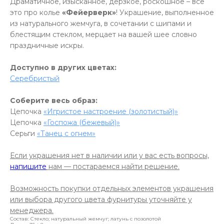
Драматичное, изысканное, дерзкое, роскошное – все
это про колье
«Фейерверк»
! Украшение, выполненное
из натурального жемчуга, в сочетании с шипами и
блестящим стеклом, мерцает на вашей шее словно
праздничные искры.
Доступно в других цветах:
Серебристый
Соберите весь образ:
Цепочка
«Игристое настроение (золотистый)»
Цепочка
«Госпожа (бежевый)»
Серьги
«Танец с огнем»
Если украшения нет в наличии или у вас есть вопросы,
напишите
нам — постараемся найти решение.
Возможность покупки отдельных элементов украшения
или выбора другого цвета фурнитуры уточняйте у
менеджера.
Состав: Стекло; натуральный жемчуг; латунь с позолотой