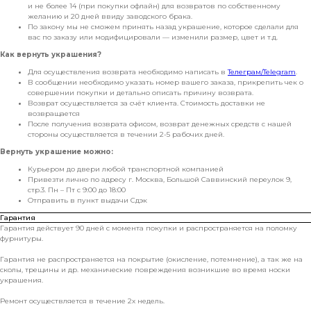
и не более 14 (при покупки офлайн) для возвратов по собственному
желанию и 20 дней ввиду заводского брака.
По закону мы не сможем принять назад украшение, которое сделали для
вас по заказу или модифицировали — изменили размер, цвет и т.д.
Как вернуть украшения?
Для осуществления возврата необходимо написать в
Телеграм/Telegram
.
В сообщении необходимо указать номер вашего заказа, прикрепить чек о
совершении покупки и детально описать причину возврата.
Возврат осуществляется за счёт клиента. Стоимость доставки не
возвращается
После получения возврата офисом, возврат денежных средств с нашей
стороны осуществляется в течении 2-5 рабочих дней.
Вернуть украшение можно:
Курьером до двери любой транспортной компанией
Привезти лично по адресу г. Москва, Большой Саввинский переулок 9,
стр.3. Пн – Пт с 9:00 до 18:00
Отправить в пункт выдачи Сдэк
Гарантия
Гарантия действует 90 дней с момента покупки и распространяется на поломку
фурнитуры.
Гарантия не распространяется на покрытие (окисление, потемнение), а так же на
сколы, трещины и др. механические повреждения возникшие во время носки
украшения.
Ремонт осуществляется в течение 2х недель.