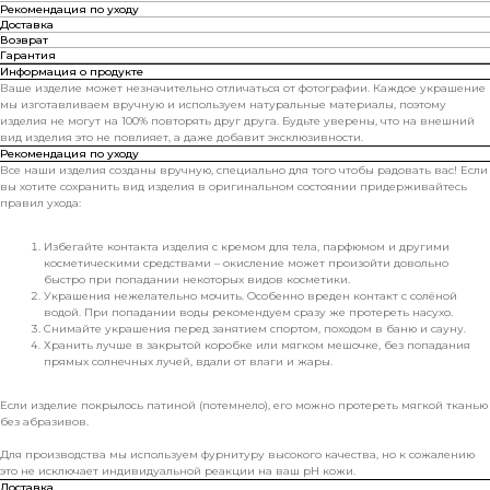
Рекомендация по уходу
Доставка
Возврат
Гарантия
Информация о продукте
Ваше изделие может незначительно отличаться от фотографии. Каждое украшение
мы изготавливаем вручную и используем натуральные материалы, поэтому
изделия не могут на 100% повторять друг друга. Будьте уверены, что на внешний
вид изделия это не повлияет, а даже добавит эксклюзивности.
Рекомендация по уходу
Все наши изделия созданы вручную, специально для того чтобы радовать вас! Если
вы хотите сохранить вид изделия в оригинальном состоянии придерживайтесь
правил ухода:
Избегайте контакта изделия с кремом для тела, парфюмом и другими
косметическими средствами – окисление может произойти довольно
быстро при попадании некоторых видов косметики.
Украшения нежелательно мочить. Особенно вреден контакт с солёной
водой. При попадании воды рекомендуем сразу же протереть насухо.
Снимайте украшения перед занятием спортом, походом в баню и сауну.
Хранить лучше в закрытой коробке или мягком мешочке, без попадания
прямых солнечных лучей, вдали от влаги и жары.
Если изделие покрылось патиной (потемнело), его можно протереть мягкой тканью
без абразивов.
Для производства мы используем фурнитуру высокого качества, но к сожалению
это не исключает индивидуальной реакции на ваш pH кожи.
Доставка