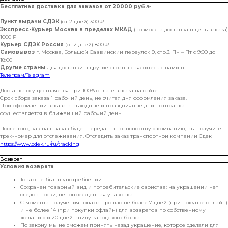
Бесплатная доставка для заказов от 20000 руб.
✨
Пункт выдачи СДЭК
(от 2 дней) 300 ₽
Экспресс-Курьер Москва в пределах МКАД
(возможна доставка в день заказа)
1000 ₽
Курьер СДЭК Россия
(от 2 дней) 800 ₽
Самовывоз
г. Москва, Большой Саввинский переулок 9, стр.3. Пн – Пт с 9:00 до
18:00
Другие страны
Для доставки в другие страны свяжитесь с нами в
Телеграм/Telegram
Доставка осуществляется при 100% оплате заказа на сайте.
Срок сбора заказа 1 рабочий день, не считая дня оформления заказа.
При оформлении заказа в выходные и праздничные дни - отправка
осуществляется в ближайший рабочий день.
После того, как ваш заказ будет передан в транспортную компанию, вы получите
трек-номер для отслеживания. Отследить заказ транспортной компании Сдек
https://www.cdek.ru/ru/tracking
Возврат
Условия возврата
Товар не был в употреблении
Сохранен товарный вид и потребительские свойства: на украшении нет
следов носки, неповрежденная упаковка
С момента получения товара прошло не более 7 дней (при покупке онлайн)
и не более 14 (при покупки офлайн) для возвратов по собственному
желанию и 20 дней ввиду заводского брака.
По закону мы не сможем принять назад украшение, которое сделали для