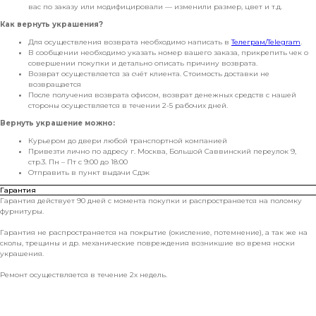
вас по заказу или модифицировали — изменили размер, цвет и т.д.
Как вернуть украшения?
Для осуществления возврата необходимо написать в
Телеграм/Telegram
.
В сообщении необходимо указать номер вашего заказа, прикрепить чек о
совершении покупки и детально описать причину возврата.
Возврат осуществляется за счёт клиента. Стоимость доставки не
возвращается
После получения возврата офисом, возврат денежных средств с нашей
стороны осуществляется в течении 2-5 рабочих дней.
Вернуть украшение можно:
Курьером до двери любой транспортной компанией
Привезти лично по адресу г. Москва, Большой Саввинский переулок 9,
стр.3. Пн – Пт с 9:00 до 18:00
Отправить в пункт выдачи Сдэк
Гарантия
Гарантия действует 90 дней с момента покупки и распространяется на поломку
фурнитуры.
Гарантия не распространяется на покрытие (окисление, потемнение), а так же на
сколы, трещины и др. механические повреждения возникшие во время носки
украшения.
Ремонт осуществляется в течение 2х недель.