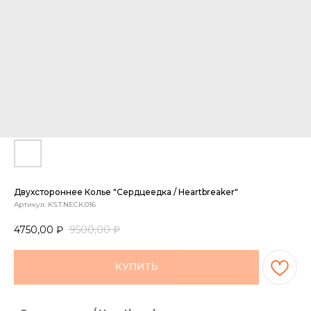
Двухстороннее Колье "Сердцеедка / Heartbreaker"
Артикул:
KS.T.NECK.016
4750,00
₽
9500,00
₽
КУПИТЬ