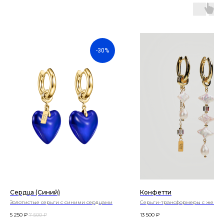
-30%
Сердца (синий)
Конфетти
Золотистые серьги с синими сердцами
Серьги-трансформеры с жемчу
стеклом
5 250
₽
7 500
₽
13 500
₽