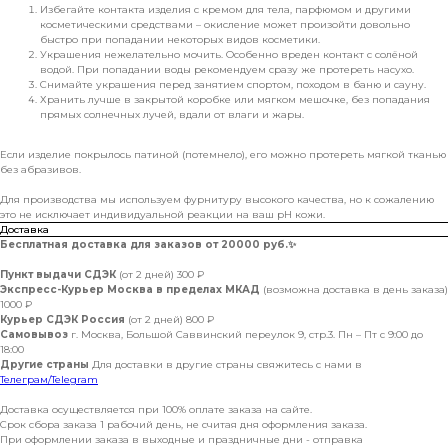
Избегайте контакта изделия с кремом для тела, парфюмом и другими
косметическими средствами – окисление может произойти довольно
быстро при попадании некоторых видов косметики.
Украшения нежелательно мочить. Особенно вреден контакт с солёной
водой. При попадании воды рекомендуем сразу же протереть насухо.
Снимайте украшения перед занятием спортом, походом в баню и сауну.
Хранить лучше в закрытой коробке или мягком мешочке, без попадания
прямых солнечных лучей, вдали от влаги и жары.
Если изделие покрылось патиной (потемнело), его можно протереть мягкой тканью
без абразивов.
Для производства мы используем фурнитуру высокого качества, но к сожалению
это не исключает индивидуальной реакции на ваш pH кожи.
Доставка
Бесплатная доставка для заказов от 20000 руб.
✨
Пункт выдачи СДЭК
(от 2 дней) 300 ₽
Экспресс-Курьер Москва в пределах МКАД
(возможна доставка в день заказа)
1000 ₽
Курьер СДЭК Россия
(от 2 дней) 800 ₽
Самовывоз
г. Москва, Большой Саввинский переулок 9, стр.3. Пн – Пт с 9:00 до
18:00
Другие страны
Для доставки в другие страны свяжитесь с нами в
Телеграм/Telegram
Доставка осуществляется при 100% оплате заказа на сайте.
Срок сбора заказа 1 рабочий день, не считая дня оформления заказа.
При оформлении заказа в выходные и праздничные дни - отправка