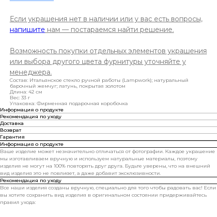
Если украшения нет в наличии или у вас есть вопросы,
напишите
нам — постараемся найти решение.
Возможность покупки отдельных элементов украшения
или выбора другого цвета фурнитуры уточняйте у
менеджера.
Состав: Итальянское стекло ручной работы (Lampwork); натуральный
барочный жемчуг; латунь, покрытая золотом
Длина: 42 см
Вес: 33 г
Упаковка: Фирменная подарочная коробочка
Информация о продукте
Рекомендация по уходу
Доставка
Возврат
Гарантия
Информация о продукте
Ваше изделие может незначительно отличаться от фотографии. Каждое украшение
мы изготавливаем вручную и используем натуральные материалы, поэтому
изделия не могут на 100% повторять друг друга. Будьте уверены, что на внешний
вид изделия это не повлияет, а даже добавит эксклюзивности.
Рекомендация по уходу
Все наши изделия созданы вручную, специально для того чтобы радовать вас! Если
вы хотите сохранить вид изделия в оригинальном состоянии придерживайтесь
правил ухода: