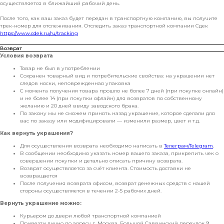
осуществляется в ближайший рабочий день.
После того, как ваш заказ будет передан в транспортную компанию, вы получите
трек-номер для отслеживания. Отследить заказ транспортной компании Сдек
https://www.cdek.ru/ru/tracking
Возврат
Условия возврата
Товар не был в употреблении
Сохранен товарный вид и потребительские свойства: на украшении нет
следов носки, неповрежденная упаковка
С момента получения товара прошло не более 7 дней (при покупке онлайн)
и не более 14 (при покупки офлайн) для возвратов по собственному
желанию и 20 дней ввиду заводского брака.
По закону мы не сможем принять назад украшение, которое сделали для
вас по заказу или модифицировали — изменили размер, цвет и т.д.
Как вернуть украшения?
Для осуществления возврата необходимо написать в
Телеграм/Telegram
.
В сообщении необходимо указать номер вашего заказа, прикрепить чек о
совершении покупки и детально описать причину возврата.
Возврат осуществляется за счёт клиента. Стоимость доставки не
возвращается
После получения возврата офисом, возврат денежных средств с нашей
стороны осуществляется в течении 2-5 рабочих дней.
Вернуть украшение можно:
Курьером до двери любой транспортной компанией
Привезти лично по адресу г. Москва, Большой Саввинский переулок 9,