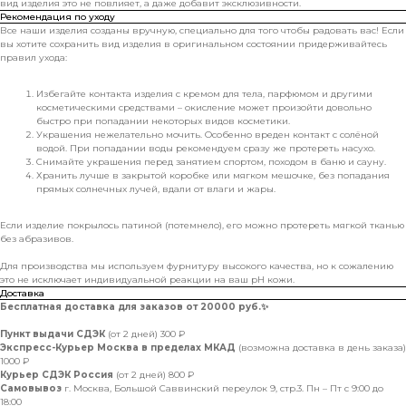
вид изделия это не повлияет, а даже добавит эксклюзивности.
Рекомендация по уходу
Все наши изделия созданы вручную, специально для того чтобы радовать вас! Если
вы хотите сохранить вид изделия в оригинальном состоянии придерживайтесь
правил ухода:
Избегайте контакта изделия с кремом для тела, парфюмом и другими
косметическими средствами – окисление может произойти довольно
быстро при попадании некоторых видов косметики.
Украшения нежелательно мочить. Особенно вреден контакт с солёной
водой. При попадании воды рекомендуем сразу же протереть насухо.
Снимайте украшения перед занятием спортом, походом в баню и сауну.
Хранить лучше в закрытой коробке или мягком мешочке, без попадания
прямых солнечных лучей, вдали от влаги и жары.
Если изделие покрылось патиной (потемнело), его можно протереть мягкой тканью
без абразивов.
Для производства мы используем фурнитуру высокого качества, но к сожалению
это не исключает индивидуальной реакции на ваш pH кожи.
Доставка
Бесплатная доставка для заказов от 20000 руб.
✨
Пункт выдачи СДЭК
(от 2 дней) 300 ₽
Экспресс-Курьер Москва в пределах МКАД
(возможна доставка в день заказа)
1000 ₽
Курьер СДЭК Россия
(от 2 дней) 800 ₽
Самовывоз
г. Москва, Большой Саввинский переулок 9, стр.3. Пн – Пт с 9:00 до
18:00