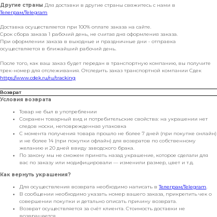
Другие страны
Для доставки в другие страны свяжитесь с нами в
Телеграм/Telegram
Доставка осуществляется при 100% оплате заказа на сайте.
Срок сбора заказа 1 рабочий день, не считая дня оформления заказа.
При оформлении заказа в выходные и праздничные дни - отправка
осуществляется в ближайший рабочий день.
После того, как ваш заказ будет передан в транспортную компанию, вы получите
трек-номер для отслеживания. Отследить заказ транспортной компании Сдек
https://www.cdek.ru/ru/tracking
Возврат
Условия возврата
Товар не был в употреблении
Сохранен товарный вид и потребительские свойства: на украшении нет
следов носки, неповрежденная упаковка
С момента получения товара прошло не более 7 дней (при покупке онлайн)
и не более 14 (при покупки офлайн) для возвратов по собственному
желанию и 20 дней ввиду заводского брака.
По закону мы не сможем принять назад украшение, которое сделали для
вас по заказу или модифицировали — изменили размер, цвет и т.д.
Как вернуть украшения?
Для осуществления возврата необходимо написать в
Телеграм/Telegram
.
В сообщении необходимо указать номер вашего заказа, прикрепить чек о
совершении покупки и детально описать причину возврата.
Возврат осуществляется за счёт клиента. Стоимость доставки не
возвращается