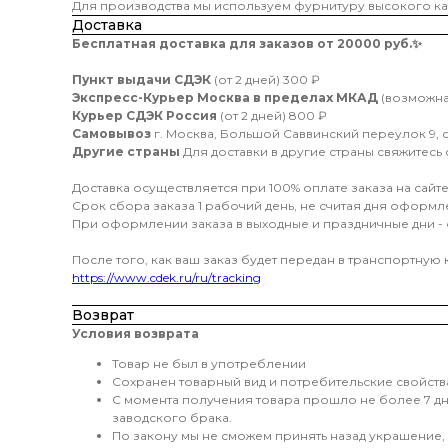
Для производства мы используем фурнитуру высокого кач
Доставка
Бесплатная доставка для заказов от 20000 руб.
✨
Пункт выдачи СДЭК
(от 2 дней) 300 ₽
Экспресс-Курьер Москва в пределах МКАД
(возможна 
Курьер СДЭК Россия
(от 2 дней) 800 ₽
Самовывоз
г. Москва, Большой Саввинский переулок 9, стр
Другие страны
Для доставки в другие страны свяжитесь 
Доставка осуществляется при 100% оплате заказа на сайте
Срок сбора заказа 1 рабочий день, не считая дня оформл
При оформлении заказа в выходные и праздничные дни -
После того, как ваш заказ будет передан в транспортную
https://www.cdek.ru/ru/tracking
Возврат
Условия возврата
Товар не был в употреблении
Сохранен товарный вид и потребительские свойств
С момента получения товара прошло не более 7 дне
заводского брака.
По закону мы не сможем принять назад украшение, 