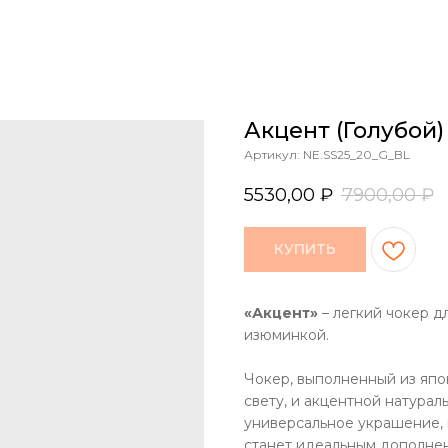
Акцент (голубой)
Артикул:
NE.SS25_20_G_BL
5530,00
₽
7900,00
₽
КУПИТЬ
«Акцент»
– легкий чокер 
изюминкой.
Чокер, выполненный из япо
свету, и акцентной натура
универсальное украшение,
станет идеальным дополнен