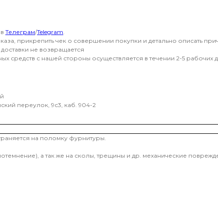
 в
Телеграм
/
Telegram
.
аза, прикрепить чек о совершении покупки и детально описать прич
ь доставки не возвращается
х средств с нашей стороны осуществляется в течении 2-5 рабочих д
ей
кий переулок, 9с3, каб. 904-2
страняется на поломку фурнитуры.
потемнение), а так же на сколы, трещины и др. механические повре