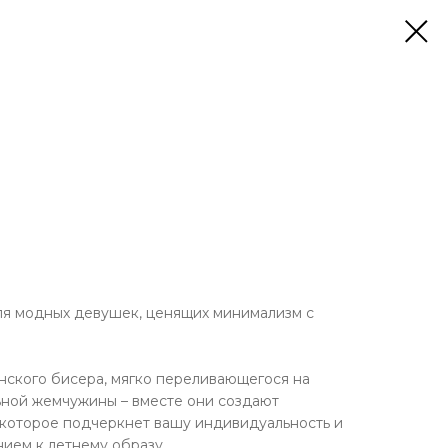
для модных девушек, ценящих минимализм с
нского бисера, мягко переливающегося на
льной жемчужины – вместе они создают
 которое подчеркнет вашу индивидуальность и
ием к летнему образу.