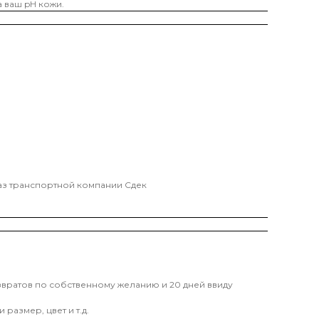
 ваш pH кожи.
каз транспортной компании Сдек
звратов по собственному желанию и 20 дней ввиду
размер, цвет и т.д.