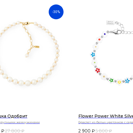
-30%
ка Одобрит
Flower Power White Silv
 крупными жемчужинами
Браслет из белых цветочков с се
шариками
₽
27 800
₽
2 900
₽
5 800
₽