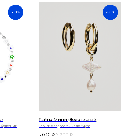
-50%
-30%
er
Тайна Мини (золотистый)
ребристыми
Серьги с подвеской из жемчуга
5 040
₽
7 200
₽