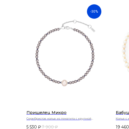
-30%
Пришелец Микро
Бабуш
Серебристое колье из гематита с крупной
Колье с
жемчужиной
5 530
₽
7 900
₽
19 460