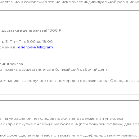
ества, но к сожалению это не исключает индивидуальной реакции на
доставка в день заказа) 1000 ₽
.3. Пн – Пт с 9:00 до 18:00
с нами в
Телеграм/Telegram
.
ения заказа.
 отправка осуществляется в ближайший рабочий день.
 компанию, вы получите трек-номер для отслеживания. Отследить за
а: на украшении нет следов носки, неповрежденная упаковка
й (при покупке онлайн) и не более 14 (при покупки офлайн) для во
которое сделали для вас по заказу или модифицировали — изменили 