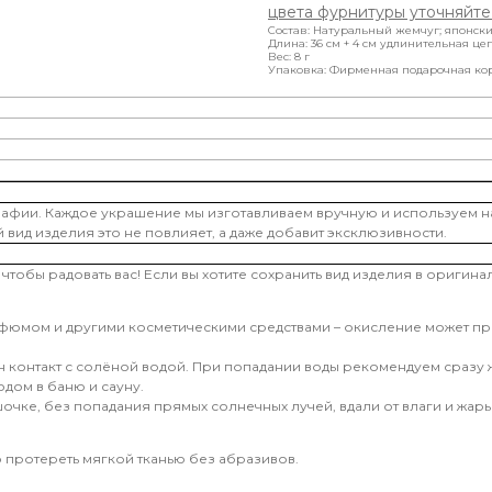
цвета фурнитуры уточняйте
Состав: Натуральный жемчуг; японски
Длина: 36 см + 4 см удлинительная це
Вес: 8 г
Упаковка: Фирменная подарочная ко
рафии. Каждое украшение мы изготавливаем вручную и используем н
й вид изделия это не повлияет, а даже добавит эксклюзивности.
чтобы радовать вас! Если вы хотите сохранить вид изделия в оригин
арфюмом и другими косметическими средствами – окисление может 
контакт с солёной водой. При попадании воды рекомендуем сразу ж
дом в баню и сауну.
чке, без попадания прямых солнечных лучей, вдали от влаги и жары
 протереть мягкой тканью без абразивов.