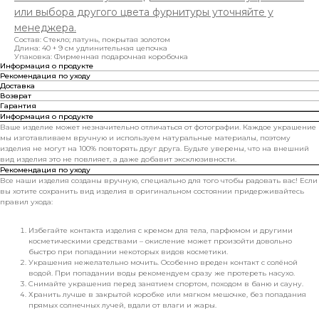
или выбора другого цвета фурнитуры уточняйте у
менеджера.
Состав: Стекло; латунь, покрытая золотом
Длина: 40 + 9 см удлинительная цепочка
Упаковка: Фирменная подарочная коробочка
Информация о продукте
Рекомендация по уходу
Доставка
Возврат
Гарантия
Информация о продукте
Ваше изделие может незначительно отличаться от фотографии. Каждое украшение
мы изготавливаем вручную и используем натуральные материалы, поэтому
изделия не могут на 100% повторять друг друга. Будьте уверены, что на внешний
вид изделия это не повлияет, а даже добавит эксклюзивности.
Рекомендация по уходу
Все наши изделия созданы вручную, специально для того чтобы радовать вас! Если
вы хотите сохранить вид изделия в оригинальном состоянии придерживайтесь
правил ухода:
Избегайте контакта изделия с кремом для тела, парфюмом и другими
косметическими средствами – окисление может произойти довольно
быстро при попадании некоторых видов косметики.
Украшения нежелательно мочить. Особенно вреден контакт с солёной
водой. При попадании воды рекомендуем сразу же протереть насухо.
Снимайте украшения перед занятием спортом, походом в баню и сауну.
Хранить лучше в закрытой коробке или мягком мешочке, без попадания
прямых солнечных лучей, вдали от влаги и жары.