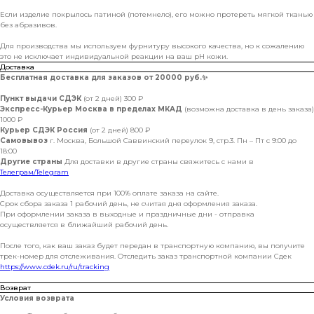
Если изделие покрылось патиной (потемнело), его можно протереть мягкой тканью
без абразивов.
Для производства мы используем фурнитуру высокого качества, но к сожалению
это не исключает индивидуальной реакции на ваш pH кожи.
Доставка
Бесплатная доставка для заказов от 20000 руб.
✨
Пункт выдачи СДЭК
(от 2 дней) 300 ₽
Экспресс-Курьер Москва в пределах МКАД
(возможна доставка в день заказа)
1000 ₽
Курьер СДЭК Россия
(от 2 дней) 800 ₽
Самовывоз
г. Москва, Большой Саввинский переулок 9, стр.3. Пн – Пт с 9:00 до
18:00
Другие страны
Для доставки в другие страны свяжитесь с нами в
Телеграм/Telegram
Доставка осуществляется при 100% оплате заказа на сайте.
Срок сбора заказа 1 рабочий день, не считая дня оформления заказа.
При оформлении заказа в выходные и праздничные дни - отправка
осуществляется в ближайший рабочий день.
После того, как ваш заказ будет передан в транспортную компанию, вы получите
трек-номер для отслеживания. Отследить заказ транспортной компании Сдек
https://www.cdek.ru/ru/tracking
Возврат
Условия возврата