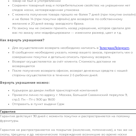
Товар не был в употреблении
Сохранен товарный вид и потребительские свойства: на украшении нет
следов носки, неповрежденная упаковка
С момента получения товара прошло не более 7 дней (при покупке онлайн)
и не более 14 (при покупки офлайн) для возвратов по собственному
желанию и 20 дней ввиду заводского брака.
По закону мы не сможем принять назад украшение, которое сделали для
вас по заказу или модифицировали — изменили размер, цвет и т.д.
Как вернуть украшения?
Для осуществления возврата необходимо написать в
Телеграм/Telegram
.
В сообщении необходимо указать номер вашего заказа, прикрепить чек о
совершении покупки и детально описать причину возврата.
Возврат осуществляется за счёт клиента. Стоимость доставки не
возвращается
После получения возврата офисом, возврат денежных средств с нашей
стороны осуществляется в течении 2-5 рабочих дней.
Вернуть украшение можно:
Курьером до двери любой транспортной компанией
Привезти лично по адресу г. Москва, Большой Саввинский переулок 9,
стр.3. Пн – Пт с 9:00 до 18:00
Отправить в пункт выдачи Сдэк
Гарантия
Гарантия действует 90 дней с момента покупки и распространяется на поломку
фурнитуры.
Гарантия не распространяется на покрытие (окисление, потемнение), а так же на
сколы, трещины и др. механические повреждения возникшие во время носки