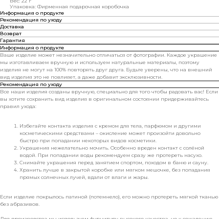
Вес: 22 г
Упаковка: Фирменная подарочная коробочка
Информация о продукте
Рекомендация по уходу
Доставка
Возврат
Гарантия
Информация о продукте
Ваше изделие может незначительно отличаться от фотографии. Каждое украшение
мы изготавливаем вручную и используем натуральные материалы, поэтому
изделия не могут на 100% повторять друг друга. Будьте уверены, что на внешний
вид изделия это не повлияет, а даже добавит эксклюзивности.
Рекомендация по уходу
Все наши изделия созданы вручную, специально для того чтобы радовать вас! Если
вы хотите сохранить вид изделия в оригинальном состоянии придерживайтесь
правил ухода:
Избегайте контакта изделия с кремом для тела, парфюмом и другими
косметическими средствами – окисление может произойти довольно
быстро при попадании некоторых видов косметики.
Украшения нежелательно мочить. Особенно вреден контакт с солёной
водой. При попадании воды рекомендуем сразу же протереть насухо.
Снимайте украшения перед занятием спортом, походом в баню и сауну.
Хранить лучше в закрытой коробке или мягком мешочке, без попадания
прямых солнечных лучей, вдали от влаги и жары.
Если изделие покрылось патиной (потемнело), его можно протереть мягкой тканью
без абразивов.
Для производства мы используем фурнитуру высокого качества, но к сожалению