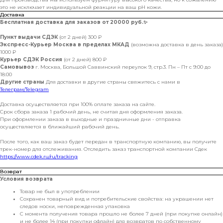
это не исключает индивидуальной реакции на ваш pH кожи.
Доставка
Бесплатная доставка для заказов от 20000 руб.
✨
Пункт выдачи СДЭК
(от 2 дней) 300 ₽
Экспресс-Курьер Москва в пределах МКАД
(возможна доставка в день заказа)
1000 ₽
Курьер СДЭК Россия
(от 2 дней) 800 ₽
Самовывоз
г. Москва, Большой Саввинский переулок 9, стр.3. Пн – Пт с 9:00 до
18:00
Другие страны
Для доставки в другие страны свяжитесь с нами в
Телеграм/Telegram
Доставка осуществляется при 100% оплате заказа на сайте.
Срок сбора заказа 1 рабочий день, не считая дня оформления заказа.
При оформлении заказа в выходные и праздничные дни - отправка
осуществляется в ближайший рабочий день.
После того, как ваш заказ будет передан в транспортную компанию, вы получите
трек-номер для отслеживания. Отследить заказ транспортной компании Сдек
https://www.cdek.ru/ru/tracking
Возврат
Условия возврата
Товар не был в употреблении
Сохранен товарный вид и потребительские свойства: на украшении нет
следов носки, неповрежденная упаковка
С момента получения товара прошло не более 7 дней (при покупке онлайн)
и не более 14 (при покупки офлайн) для возвратов по собственному