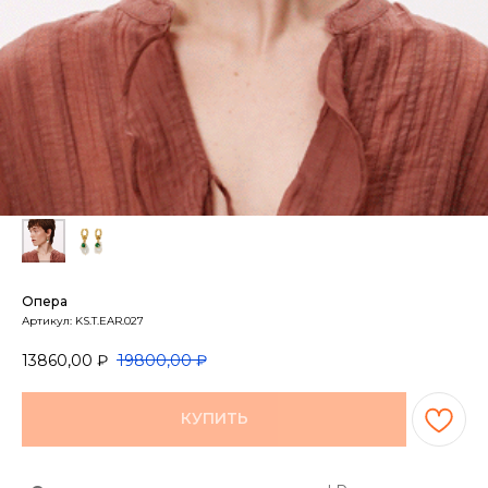
Опера
Артикул:
KS.T.EAR.027
13860,00
₽
19800,00
₽
КУПИТЬ