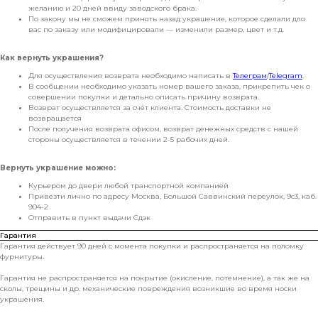
желанию и 20 дней ввиду заводского брака.
По закону мы не сможем принять назад украшение, которое сделали для
вас по заказу или модифицировали — изменили размер, цвет и т.д.
Как вернуть украшения?
Для осуществления возврата необходимо написать в
Телеграм
/
Telegram
.
В сообщении необходимо указать номер вашего заказа, прикрепить чек о
совершении покупки и детально описать причину возврата.
Возврат осуществляется за счёт клиента. Стоимость доставки не
возвращается
После получения возврата офисом, возврат денежных средств с нашей
стороны осуществляется в течении 2-5 рабочих дней.
Вернуть украшение можно:
Курьером до двери любой транспортной компанией
Привезти лично по адресу Москва, Большой Саввинский переулок, 9с3, каб.
904-2
Отправить в пункт выдачи Сдэк
Гарантия
Гарантия действует 90 дней с момента покупки и распространяется на поломку
фурнитуры.
Гарантия не распространяется на покрытие (окисление, потемнение), а так же на
сколы, трещины и др. механические повреждения возникшие во время носки
украшения.