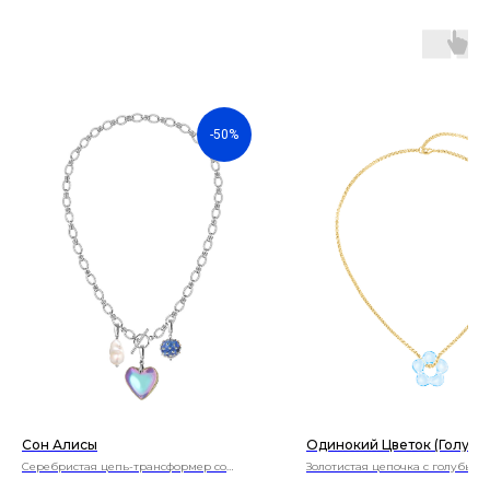
-50%
Сон Алисы
Одинокий Цветок (голубо
Серебристая цепь-трансформер со
Золотиcтая цепочка с голубым
съемными подвесками
цветочком