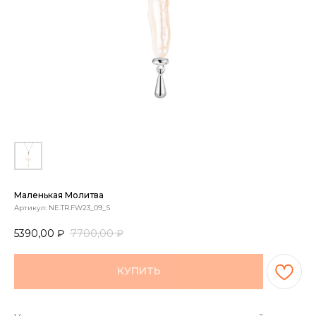
Маленькая Молитва
Артикул:
NE.TR.FW23_09_S
5390,00
₽
7700,00
₽
КУПИТЬ