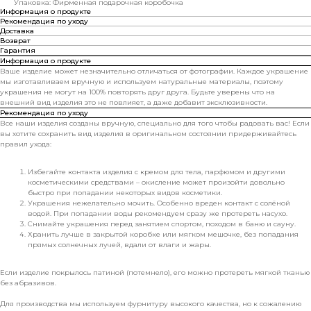
Упаковка: Фирменная подарочная коробочка
Информация о продукте
Рекомендация по уходу
Доставка
Возврат
Гарантия
Информация о продукте
Ваше изделие может незначительно отличаться от фотографии. Каждое украшение
мы изготавливаем вручную и используем натуральные материалы, поэтому
украшения не могут на 100% повторять друг друга. Будьте уверены что на
внешний вид изделия это не повлияет, а даже добавит эксклюзивности.
Рекомендация по уходу
Все наши изделия созданы вручную, специально для того чтобы радовать вас! Если
вы хотите сохранить вид изделия в оригинальном состоянии придерживайтесь
правил ухода:
Избегайте контакта изделия с кремом для тела, парфюмом и другими
косметическими средствами – окисление может произойти довольно
быстро при попадании некоторых видов косметики.
Украшения нежелательно мочить. Особенно вреден контакт с солёной
водой. При попадании воды рекомендуем сразу же протереть насухо.
Снимайте украшения перед занятием спортом, походом в баню и сауну.
Хранить лучше в закрытой коробке или мягком мешочке, без попадания
прямых солнечных лучей, вдали от влаги и жары.
Если изделие покрылось патиной (потемнело), его можно протереть мягкой тканью
без абразивов.
Для производства мы используем фурнитуру высокого качества, но к сожалению