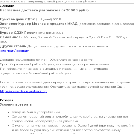
это не исключает индивидуальной реакции на ваш pH кожи.
Доставка
Бесплатная доставка для заказов от 20000 руб.
✨
Пункт выдачи СДЭК
(от 2 дней) 300 ₽
Экспресс-Курьер Москва в пределах МКАД
(возможна доставка в день заказа)
1000 ₽
Курьер СДЭК Россия
(от 2 дней) 800 ₽
Самовывоз
г. Москва, Большой Саввинский переулок 9, стр.3. Пн – Пт с 9:00 до
18:00
Другие страны
Для доставки в другие страны свяжитесь с нами в
Телеграм/Telegram
Доставка осуществляется при 100% оплате заказа на сайте.
Срок сбора заказа 1 рабочий день, не считая дня оформления заказа.
При оформлении заказа в выходные и праздничные дни - отправка
осуществляется в ближайший рабочий день.
После того, как ваш заказ будет передан в транспортную компанию, вы получите
трек-номер для отслеживания. Отследить заказ транспортной компании Сдек
https://www.cdek.ru/ru/tracking
Возврат
Условия возврата
Товар не был в употреблении
Сохранен товарный вид и потребительские свойства: на украшении нет
следов носки, неповрежденная упаковка
С момента получения товара прошло не более 7 дней (при покупке онлайн)
и не более 14 (при покупки офлайн) для возвратов по собственному