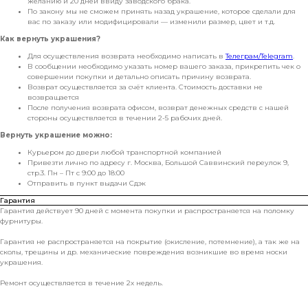
желанию и 20 дней ввиду заводского брака.
По закону мы не сможем принять назад украшение, которое сделали для
вас по заказу или модифицировали — изменили размер, цвет и т.д.
Как вернуть украшения?
Для осуществления возврата необходимо написать в
Телеграм/Telegram
.
В сообщении необходимо указать номер вашего заказа, прикрепить чек о
совершении покупки и детально описать причину возврата.
Возврат осуществляется за счёт клиента. Стоимость доставки не
возвращается
После получения возврата офисом, возврат денежных средств с нашей
стороны осуществляется в течении 2-5 рабочих дней.
Вернуть украшение можно:
Курьером до двери любой транспортной компанией
Привезти лично по адресу г. Москва, Большой Саввинский переулок 9,
стр.3. Пн – Пт с 9:00 до 18:00
Отправить в пункт выдачи Сдэк
Гарантия
Гарантия действует 90 дней с момента покупки и распространяется на поломку
фурнитуры.
Гарантия не распространяется на покрытие (окисление, потемнение), а так же на
сколы, трещины и др. механические повреждения возникшие во время носки
украшения.
Ремонт осуществляется в течение 2х недель.