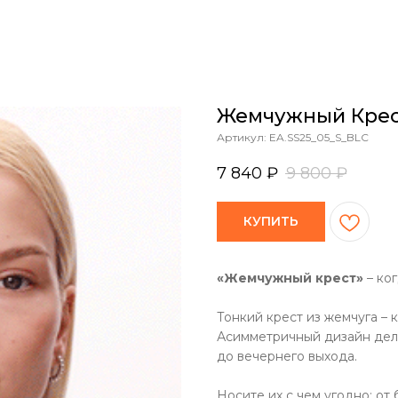
Жемчужный Кре
Артикул:
EA.SS25_05_S_BLC
7 840
₽
9 800
₽
КУПИТЬ
«Жемчужный крест»
– ког
Тонкий крест из жемчуга – 
Асимметричный дизайн дела
до вечернего выхода.
Носите их с чем угодно: от