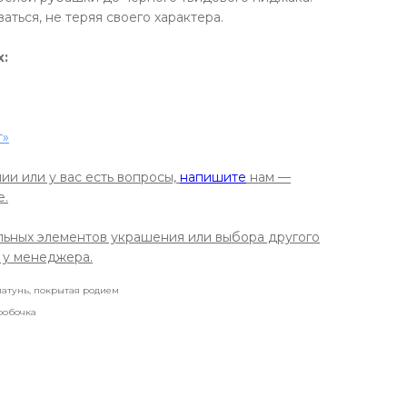
аться, не теряя своего характера.
х:
т»
ии или у вас есть вопросы,
напишите
нам —
е.
льных элементов украшения или выбора другого
 у менеджера.
 латунь, покрытая родием
робочка