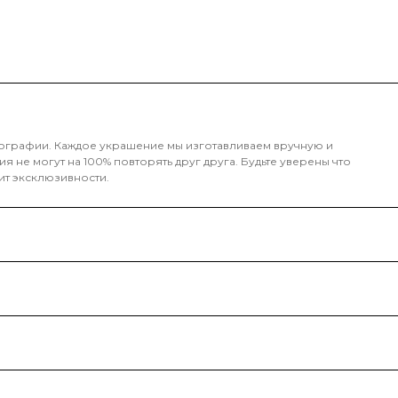
тографии. Каждое украшение мы изготавливаем вручную и
 не могут на 100% повторять друг друга. Будьте уверены что
ит эксклюзивности.