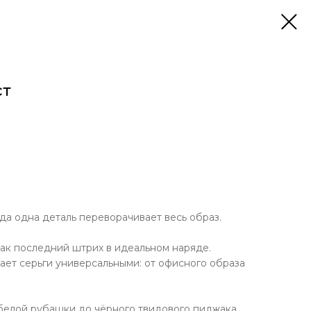
ст
да одна деталь переворачивает весь образ.
как последний штрих в идеальном наряде.
ет серьги универсальными: от офисного образа
 белой рубашки до чёрного твидового пиджака.