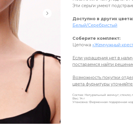
Эти серьги умеют подстраив
Доступно в других цвета
Белый/Серебристый
Соберите комплект:
Цепочка
«Жемчужный крес
Если украшения нет в налич
постараемся найти решени
Возможность покупки отде
цвета фурнитуры уточняйте
Состав: Натуральный жемчуг; стекло;
Вес: 14 г
Упаковка: Фирменная подарочная ко