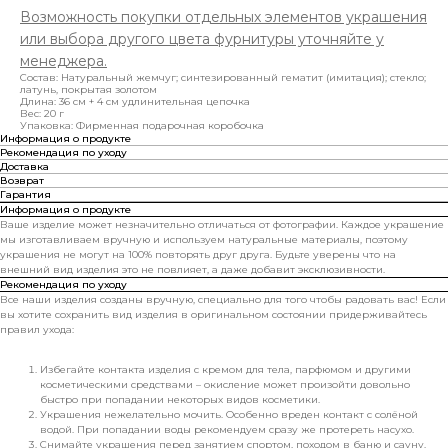
Возможность покупки отдельных элементов украшения
или выбора другого цвета фурнитуры уточняйте у
менеджера.
Состав: Натуральный жемчуг; синтезированный гематит (имитация); стекло;
латунь, покрытая золотом
Длина: 36 см + 4 см удлинительная цепочка
Вес: 20 г
Упаковка: Фирменная подарочная коробочка
Информация о продукте
Рекомендация по уходу
Доставка
Возврат
Гарантия
Информация о продукте
Ваше изделие может незначительно отличаться от фотографии. Каждое украшение
мы изготавливаем вручную и используем натуральные материалы, поэтому
украшения не могут на 100% повторять друг друга. Будьте уверены что на
внешний вид изделия это не повлияет, а даже добавит эксклюзивности.
Рекомендация по уходу
Все наши изделия созданы вручную, специально для того чтобы радовать вас! Если
вы хотите сохранить вид изделия в оригинальном состоянии придерживайтесь
правил ухода:
Избегайте контакта изделия с кремом для тела, парфюмом и другими
косметическими средствами – окисление может произойти довольно
быстро при попадании некоторых видов косметики.
Украшения нежелательно мочить. Особенно вреден контакт с солёной
водой. При попадании воды рекомендуем сразу же протереть насухо.
Снимайте украшения перед занятием спортом, походом в баню и сауну.