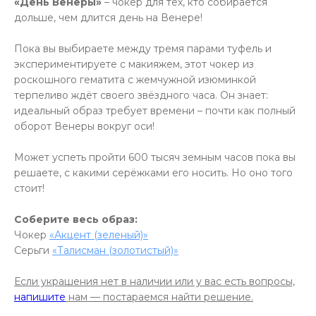
«День Венеры»
– чокер для тех, кто собирается
дольше, чем длится день на Венере!
Пока вы выбираете между тремя парами туфель и
экспериментируете с макияжем, этот чокер из
роскошного гематита с жемчужной изюминкой
терпеливо ждёт своего звёздного часа. Он знает:
идеальный образ требует времени – почти как полный
оборот Венеры вокруг оси!
Может успеть пройти 600 тысяч земным часов пока вы
решаете, с какими серёжками его носить. Но оно того
стоит!
Соберите весь образ:
Чокер
«Акцент (зеленый)»
Серьги
«Талисман (золотистый)»
Если украшения нет в наличии или у вас есть вопросы,
напишите
нам — постараемся найти решение.