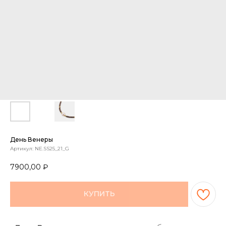
День Венеры
Артикул:
NE.SS25_21_G
7900,00
₽
КУПИТЬ