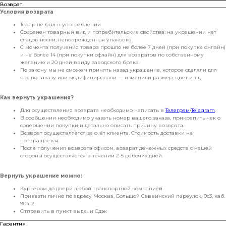
Возврат
Условия возврата
Товар не был в употреблении
Сохранен товарный вид и потребительские свойства: на украшении нет
следов носки, неповрежденная упаковка
С момента получения товара прошло не более 7 дней (при покупке онлайн)
и не более 14 (при покупки офлайн) для возвратов по собственному
желанию и 20 дней ввиду заводского брака.
По закону мы не сможем принять назад украшение, которое сделали для
вас по заказу или модифицировали — изменили размер, цвет и т.д.
Как вернуть украшения?
Для осуществления возврата необходимо написать в
Телеграм
/
Telegram
.
В сообщении необходимо указать номер вашего заказа, прикрепить чек о
совершении покупки и детально описать причину возврата.
Возврат осуществляется за счёт клиента. Стоимость доставки не
возвращается
После получения возврата офисом, возврат денежных средств с нашей
стороны осуществляется в течении 2-5 рабочих дней.
Вернуть украшение можно:
Курьером до двери любой транспортной компанией
Привезти лично по адресу Москва, Большой Саввинский переулок, 9с3, каб.
904-2
Отправить в пункт выдачи Сдэк
Гарантия