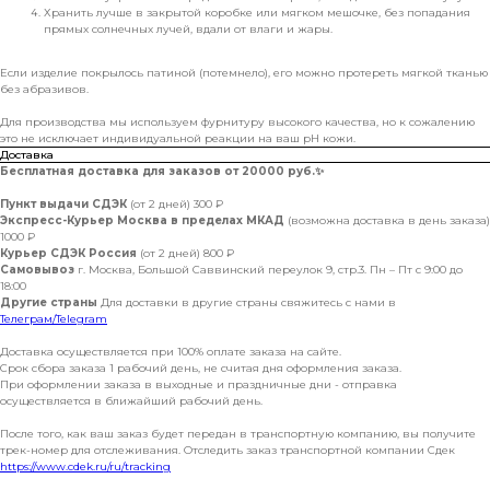
Хранить лучше в закрытой коробке или мягком мешочке, без попадания
прямых солнечных лучей, вдали от влаги и жары.
Если изделие покрылось патиной (потемнело), его можно протереть мягкой тканью
без абразивов.
Для производства мы используем фурнитуру высокого качества, но к сожалению
это не исключает индивидуальной реакции на ваш pH кожи.
Доставка
Бесплатная доставка для заказов от 20000 руб.
✨
Пункт выдачи СДЭК
(от 2 дней) 300 ₽
Экспресс-Курьер Москва в пределах МКАД
(возможна доставка в день заказа)
1000 ₽
Курьер СДЭК Россия
(от 2 дней) 800 ₽
Самовывоз
г. Москва, Большой Саввинский переулок 9, стр.3. Пн – Пт с 9:00 до
18:00
Другие страны
Для доставки в другие страны свяжитесь с нами в
Телеграм/Telegram
Доставка осуществляется при 100% оплате заказа на сайте.
Срок сбора заказа 1 рабочий день, не считая дня оформления заказа.
При оформлении заказа в выходные и праздничные дни - отправка
осуществляется в ближайший рабочий день.
После того, как ваш заказ будет передан в транспортную компанию, вы получите
трек-номер для отслеживания. Отследить заказ транспортной компании Сдек
https://www.cdek.ru/ru/tracking