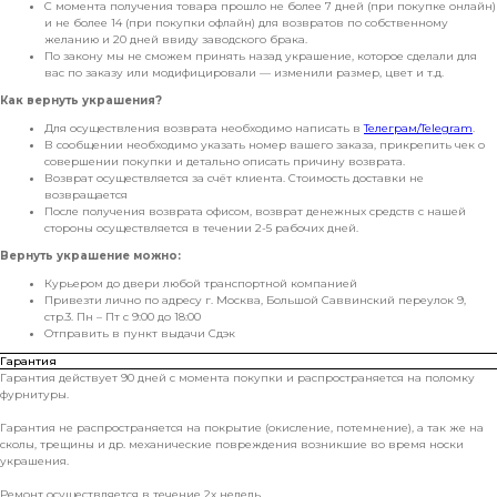
С момента получения товара прошло не более 7 дней (при покупке онлайн)
и не более 14 (при покупки офлайн) для возвратов по собственному
желанию и 20 дней ввиду заводского брака.
По закону мы не сможем принять назад украшение, которое сделали для
вас по заказу или модифицировали — изменили размер, цвет и т.д.
Как вернуть украшения?
Для осуществления возврата необходимо написать в
Телеграм/Telegram
.
В сообщении необходимо указать номер вашего заказа, прикрепить чек о
совершении покупки и детально описать причину возврата.
Возврат осуществляется за счёт клиента. Стоимость доставки не
возвращается
После получения возврата офисом, возврат денежных средств с нашей
стороны осуществляется в течении 2-5 рабочих дней.
Вернуть украшение можно:
Курьером до двери любой транспортной компанией
Привезти лично по адресу г. Москва, Большой Саввинский переулок 9,
стр.3. Пн – Пт с 9:00 до 18:00
Отправить в пункт выдачи Сдэк
Гарантия
Гарантия действует 90 дней с момента покупки и распространяется на поломку
фурнитуры.
Гарантия не распространяется на покрытие (окисление, потемнение), а так же на
сколы, трещины и др. механические повреждения возникшие во время носки
украшения.
Ремонт осуществляется в течение 2х недель.