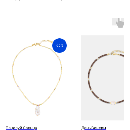
-50%
Поцелуй Солнца
День Венеры