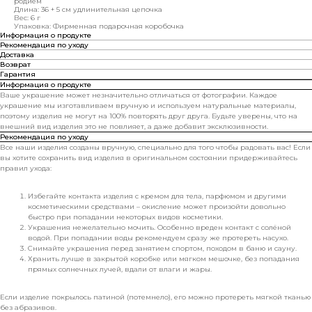
родием
Длина: 36 + 5 см удлинительная цепочка
Вес: 6 г
Упаковка: Фирменная подарочная коробочка
Информация о продукте
Рекомендация по уходу
Доставка
Возврат
Гарантия
Информация о продукте
Ваше украшение может незначительно отличаться от фотографии. Каждое
украшение мы изготавливаем вручную и используем натуральные материалы,
поэтому изделия не могут на 100% повторять друг друга. Будьте уверены, что на
внешний вид изделия это не повлияет, а даже добавит эксклюзивности.
Рекомендация по уходу
Все наши изделия созданы вручную, специально для того чтобы радовать вас! Если
вы хотите сохранить вид изделия в оригинальном состоянии придерживайтесь
правил ухода:
Избегайте контакта изделия с кремом для тела, парфюмом и другими
косметическими средствами – окисление может произойти довольно
быстро при попадании некоторых видов косметики.
Украшения нежелательно мочить. Особенно вреден контакт с солёной
водой. При попадании воды рекомендуем сразу же протереть насухо.
Снимайте украшения перед занятием спортом, походом в баню и сауну.
Хранить лучше в закрытой коробке или мягком мешочке, без попадания
прямых солнечных лучей, вдали от влаги и жары.
Если изделие покрылось патиной (потемнело), его можно протереть мягкой тканью
без абразивов.