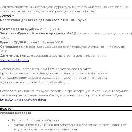
Для производства мы используем фурнитуру высокого качества, но к сожалению
это не исключает индивидуальной реакции на ваш pH кожи.
Доставка
Бесплатная доставка для заказов от 20000 руб.
✨
Пункт выдачи СДЭК
(от 2 дней) 300 ₽
Экспресс-Курьер Москва в пределах МКАД
(возможна доставка в день заказа)
1000 ₽
Курьер СДЭК Россия
(от 2 дней) 800 ₽
Самовывоз
г. Москва, Большой Саввинский переулок 9, стр.3. Пн – Пт с 9:00 до
18:00
Другие страны
Для доставки в другие страны свяжитесь с нами в
Телеграм/Telegram
Доставка осуществляется при 100% оплате заказа на сайте.
Срок сбора заказа 1 рабочий день, не считая дня оформления заказа.
При оформлении заказа в выходные и праздничные дни - отправка
осуществляется в ближайший рабочий день.
После того, как ваш заказ будет передан в транспортную компанию, вы получите
трек-номер для отслеживания. Отследить заказ транспортной компании Сдек
https://www.cdek.ru/ru/tracking
Возврат
Условия возврата
Товар не был в употреблении
Сохранен товарный вид и потребительские свойства: на украшении нет
следов носки, неповрежденная упаковка