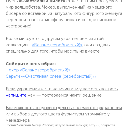
Пусть
«Счастливый билет»
станет вашим пропуском в
мир волшебства. Чокер, выполненный из чешского
бисера со вставкой из натурального фигурного жемчуга
переносит нас в атмосферу цирка и создает игривое
настроение!
Колье миксуется с другим украшением из этой
коллекции –
«Баланс (серебристый)»
, они созданы
специально для того, чтобы носить их вместе!
Соберите весь образ:
Чокер «Баланс (серебристый)»
Серьги
«
«Счастливая слеза (серебристый)»
»
Если украшения нет в наличии или у вас есть вопросы,
напишите
нам — постараемся найти решение.
Возможность покупки отдельных элементов украшения
или выбора другого цвета фурнитуры уточняйте у
менеджера.
Состав: Чешский бисер Preciosa; натуральный жемчуг; латунь, покрытая