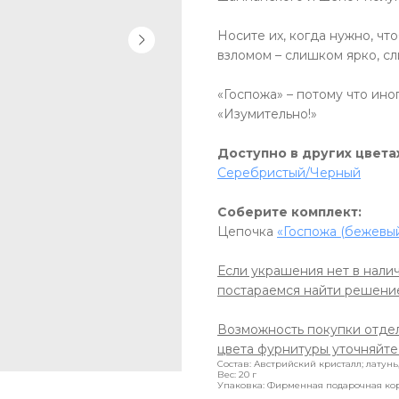
Носите их, когда нужно, чт
взломом – слишком ярко, с
«Госпожа» – потому что ин
«Изумительно!»
Доступно в других цвета
Серебристый/Черный
Соберите комплект:
Цепочка
«Госпожа (бежевый
Если украшения нет в налич
постараемся найти решени
Возможность покупки отде
цвета фурнитуры уточняйте
Состав: Австрийский кристалл; латунь
Вес: 20 г
Упаковка: Фирменная подарочная ко