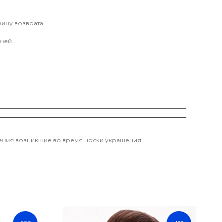
ину возврата.
ней.
ждения возникшие во время носки украшения.