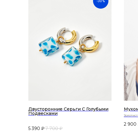
-30%
Двусторонние Серьги С Голубыми
Мухом
Подвесками
Золотис
грибочк
2 900
5 390
₽
7 700
₽