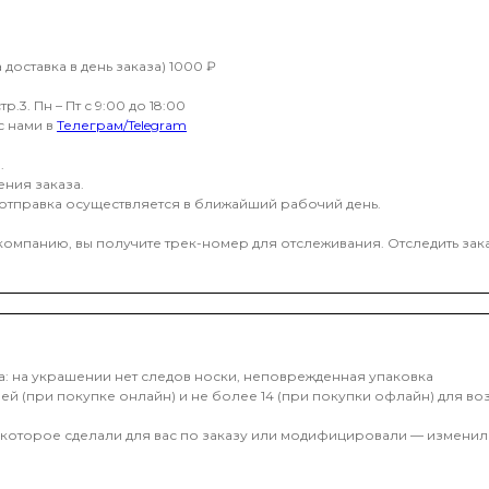
доставка в день заказа) 1000 ₽
.3. Пн – Пт с 9:00 до 18:00
с нами в
Телеграм/Telegram
.
ения заказа.
 отправка осуществляется в ближайший рабочий день.
 компанию, вы получите трек-номер для отслеживания. Отследить за
а: на украшении нет следов носки, неповрежденная упаковка
й (при покупке онлайн) и не более 14 (при покупки офлайн) для во
которое сделали для вас по заказу или модифицировали — изменили 