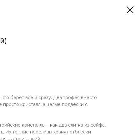
й)
, кто берет всё и сразу. Два трофея вместо
е просто кристалл, а целые подвески с
рийские кристаллы – как два слитка из сейфа,
ть. Их тёплые переливы хранят отблески
ночных признаний.