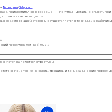
 в
Телеграм
/
Telegram
.
аза, прикрепить чек о совершении покупки и детально описать прич
ь доставки не возвращается
х средств с нашей стороны осуществляется в течении 2-5 рабочих д
ей
кий переулок, 9с3, каб. 904-2
страняется на поломку фурнитуры.
потемнение), а так же на сколы, трещины и др. механические повре