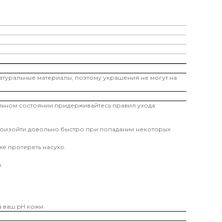
атуральные материалы, поэтому украшения не могут на
альном состоянии придерживайтесь правил ухода:
произойти довольно быстро при попадании некоторых
е протереть насухо.
.
 ваш pH кожи.