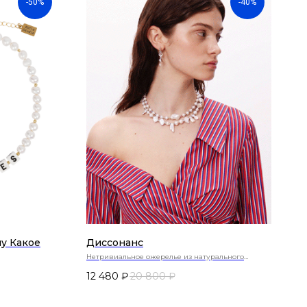
-50%
-40%
у Какое
Диссонанс
Нетривиальное ожерелье из натурального
жемчуга
12 480
₽
20 800
₽