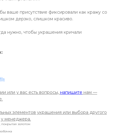
обы ваше присутствие фиксировали как кражу со
лишком дерзко, слишком красиво.
огда нужно, чтобы украшения кричали
х:
)»
ии или у вас есть вопросы,
напишите
нам —
е.
льных элементов украшения или выбора другого
 у менеджера.
, покрытая золотом
робочка