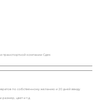
каз транспортной компании Сдек
звратов по собственному желанию и 20 дней ввиду
размер, цвет и т.д.