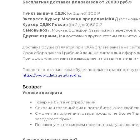
Бесплатная доставка для заказов от 20000 руб.
✨
Пункт выдачи СДЭК
(от 2 дней) 300 ₽
Экспресс-Курьер Москва в пределах МКАД
(возможна 
Курьер СДЭК Россия
(от 2 дней) 800 ₽
Самовывоз
г. Москва, Большой Саввинский переулок 9, стр
Другие страны
Для доставки в другие страны свяжитесь 
Доставка осуществляется при 100% оплате заказа на сайте
Срок сбора заказа 1 рабочий день, не считая дня оформл
При оформлении заказа в выходные и праздничные дни -
После того, как ваш заказ будет передан в транспортную
https://www.cdek.ru/ru/tracking
Возврат
Условия возврата
Товар не был в употреблении
Сохранен товарный вид и потребительские свойств
С момента получения товара прошло не более 7 дне
заводского брака.
По закону мы не сможем принять назад украшение, 
Как вернуть украшения?