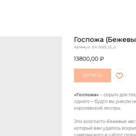
Госпожа (бежевы
Артикул:
EA.SS25_12_G
13800,00
₽
КУПИТЬ
«Госпожа»
– серьги для тех
одного – будто вы унесли н
королевской люстры.
Эти золотисто-бежевые авст
который вам удалось вскры
шампанского и шёпот полу