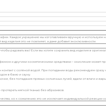
рафии. Каждое украшение мы изготавливаем вручную и используем н
й вид изделия это не повлияет, а даже добавит эксклюзивности.
чтобы радовать вас! Если вы хотите сохранить вид изделия в оригин
арфюмом и другими косметическими средствами – окисление может 
контакт с солёной водой. При попадании воды рекомендуем сразу ж
дом в баню и сауну.
чке, без попадания прямых солнечных лучей, вдали от влаги и жары
 протереть мягкой тканью без абразивов.
ества, но к сожалению это не исключает индивидуальной реакции на