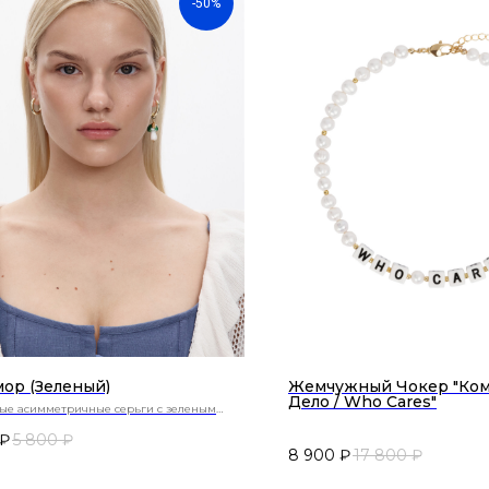
-50%
ор (зеленый)
Жемчужный Чокер "Ком
Дело / Who Cares"
тые асимметричные серьги с зеленым
ом
₽
5 800
₽
8 900
₽
17 800
₽