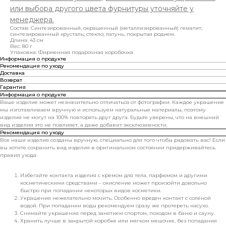
или выбора другого цвета фурнитуры уточняйте у
менеджера.
Состав: Синтезированный, окрашенный (металлизированный) гематит;
синтезированный хрусталь; стекло; латунь, покрытая родием.
Длина: 43 см
Вес: 80 г
Упаковка: Фирменная подарочная коробочка
Информация о продукте
Рекомендация по уходу
Доставка
Возврат
Гарантия
Информация о продукте
Ваше изделие может незначительно отличаться от фотографии. Каждое украшение
мы изготавливаем вручную и используем натуральные материалы, поэтому
изделия не могут на 100% повторять друг друга. Будьте уверены, что на внешний
вид изделия это не повлияет, а даже добавит эксклюзивности.
Рекомендация по уходу
Все наши изделия созданы вручную, специально для того чтобы радовать вас! Если
вы хотите сохранить вид изделия в оригинальном состоянии придерживайтесь
правил ухода:
Избегайте контакта изделия с кремом для тела, парфюмом и другими
косметическими средствами – окисление может произойти довольно
быстро при попадании некоторых видов косметики.
Украшения нежелательно мочить. Особенно вреден контакт с солёной
водой. При попадании воды рекомендуем сразу же протереть насухо.
Снимайте украшения перед занятием спортом, походом в баню и сауну.
Хранить лучше в закрытой коробке или мягком мешочке, без попадания