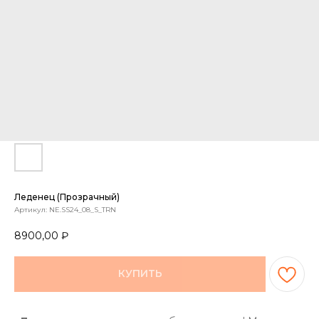
Леденец (прозрачный)
Артикул:
NE.SS24_08_S_TRN
8900,00
₽
КУПИТЬ