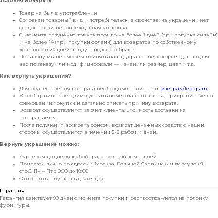
Условия возврата
Товар не был в употреблении
Сохранен товарный вид и потребительские свойства: на украшении нет
следов носки, неповрежденная упаковка
С момента получения товара прошло не более 7 дней (при покупке онлайн)
и не более 14 (при покупки офлайн) для возвратов по собственному
желанию и 20 дней ввиду заводского брака.
По закону мы не сможем принять назад украшение, которое сделали для
вас по заказу или модифицировали — изменили размер, цвет и т.д.
Как вернуть украшения?
Для осуществления возврата необходимо написать в
Телеграм/Telegram
.
В сообщении необходимо указать номер вашего заказа, прикрепить чек о
совершении покупки и детально описать причину возврата.
Возврат осуществляется за счёт клиента. Стоимость доставки не
возвращается
После получения возврата офисом, возврат денежных средств с нашей
стороны осуществляется в течении 2-5 рабочих дней.
Вернуть украшение можно:
Курьером до двери любой транспортной компанией
Привезти лично по адресу г. Москва, Большой Саввинский переулок 9,
стр.3. Пн – Пт с 9:00 до 18:00
Отправить в пункт выдачи Сдэк
Гарантия
Гарантия действует 90 дней с момента покупки и распространяется на поломку
фурнитуры.