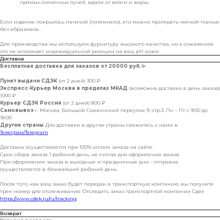
прямых солнечных лучей, вдали от влаги и жары.
Если изделие покрылось патиной (потемнело), его можно протереть мягкой тканью
без абразивов.
Для производства мы используем фурнитуру высокого качества, но к сожалению
это не исключает индивидуальной реакции на ваш pH кожи.
Доставка
Бесплатная доставка для заказов от 20000 руб.
✨
Пункт выдачи СДЭК
(от 2 дней) 300 ₽
Экспресс-Курьер Москва в пределах МКАД
(возможна доставка в день заказа)
1000 ₽
Курьер СДЭК Россия
(от 2 дней) 800 ₽
Самовывоз
г. Москва, Большой Саввинский переулок 9, стр.3. Пн – Пт с 9:00 до
18:00
Другие страны
Для доставки в другие страны свяжитесь с нами в
Телеграм/Telegram
Доставка осуществляется при 100% оплате заказа на сайте.
Срок сбора заказа 1 рабочий день, не считая дня оформления заказа.
При оформлении заказа в выходные и праздничные дни - отправка
осуществляется в ближайший рабочий день.
После того, как ваш заказ будет передан в транспортную компанию, вы получите
трек-номер для отслеживания. Отследить заказ транспортной компании Сдек
https://www.cdek.ru/ru/tracking
Возврат