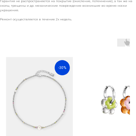
Гарантия не распространяется на покрытие (окисление, потемнение), а так же на
сколы, трещины и др. механические повреждения возникшие во время носки
украшения.
Ремонт осуществляется в течение 2х недель.
-30%