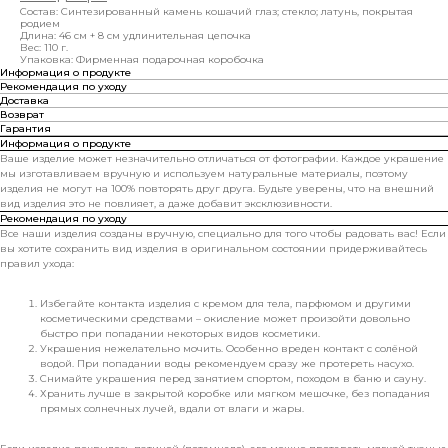
Состав: Синтезированный камень кошачий глаз; стекло; латунь, покрытая
родием
Длина: 46 см + 8 см удлинительная цепочка
Вес: 110 г.
Упаковка: Фирменная подарочная коробочка
Информация о продукте
Рекомендация по уходу
Доставка
Возврат
Гарантия
Информация о продукте
Ваше изделие может незначительно отличаться от фотографии. Каждое украшение
мы изготавливаем вручную и используем натуральные материалы, поэтому
изделия не могут на 100% повторять друг друга. Будьте уверены, что на внешний
вид изделия это не повлияет, а даже добавит эксклюзивности.
Рекомендация по уходу
Все наши изделия созданы вручную, специально для того чтобы радовать вас! Если
вы хотите сохранить вид изделия в оригинальном состоянии придерживайтесь
правил ухода:
Избегайте контакта изделия с кремом для тела, парфюмом и другими
косметическими средствами – окисление может произойти довольно
быстро при попадании некоторых видов косметики.
Украшения нежелательно мочить. Особенно вреден контакт с солёной
водой. При попадании воды рекомендуем сразу же протереть насухо.
Снимайте украшения перед занятием спортом, походом в баню и сауну.
Хранить лучше в закрытой коробке или мягком мешочке, без попадания
прямых солнечных лучей, вдали от влаги и жары.