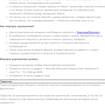
следов носки, неповрежденная упаковка
С момента получения товара прошло не более 7 дней (при покупке онлайн)
и не более 14 (при покупки офлайн) для возвратов по собственному
желанию и 20 дней ввиду заводского брака.
По закону мы не сможем принять назад украшение, которое сделали для
вас по заказу или модифицировали — изменили размер, цвет и т.д.
Как вернуть украшения?
Для осуществления возврата необходимо написать в
Телеграм/Telegram
.
В сообщении необходимо указать номер вашего заказа, прикрепить чек о
совершении покупки и детально описать причину возврата.
Возврат осуществляется за счёт клиента. Стоимость доставки не
возвращается
После получения возврата офисом, возврат денежных средств с нашей
стороны осуществляется в течении 2-5 рабочих дней.
Вернуть украшение можно:
Курьером до двери любой транспортной компанией
Привезти лично по адресу г. Москва, Большой Саввинский переулок 9,
стр.3. Пн – Пт с 9:00 до 18:00
Отправить в пункт выдачи Сдэк
Гарантия
Гарантия действует 90 дней с момента покупки и распространяется на поломку
фурнитуры.
Гарантия не распространяется на покрытие (окисление, потемнение), а так же на
сколы, трещины и др. механические повреждения возникшие во время носки
украшения.