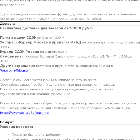
Если изделие покрылось патиной (потемнело), его можно протереть мягкой тканью
без абразивов.
Для производства мы используем фурнитуру высокого качества, но к сожалению
это не исключает индивидуальной реакции на ваш pH кожи.
Доставка
Бесплатная доставка для заказов от 20000 руб.
✨
Пункт выдачи СДЭК
(от 2 дней) 300 ₽
Экспресс-Курьер Москва в пределах МКАД
(возможна доставка в день заказа)
1000 ₽
Курьер СДЭК Россия
(от 2 дней) 800 ₽
Самовывоз
г. Москва, Большой Саввинский переулок 9, стр.3. Пн – Пт с 9:00 до
18:00
Другие страны
Для доставки в другие страны свяжитесь с нами в
Телеграм/Telegram
Доставка осуществляется при 100% оплате заказа на сайте.
Срок сбора заказа 1 рабочий день, не считая дня оформления заказа.
При оформлении заказа в выходные и праздничные дни - отправка
осуществляется в ближайший рабочий день.
После того, как ваш заказ будет передан в транспортную компанию, вы получите
трек-номер для отслеживания. Отследить заказ транспортной компании Сдек
https://www.cdek.ru/ru/tracking
Возврат
Условия возврата
Товар не был в употреблении
Сохранен товарный вид и потребительские свойства: на украшении нет