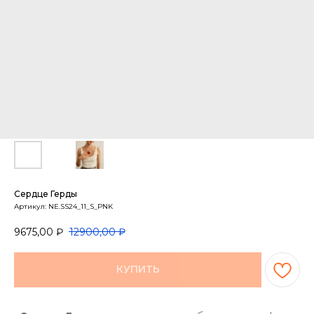
Сердце Герды
Артикул:
NE.SS24_11_S_PNK
9675,00
₽
12900,00
₽
КУПИТЬ