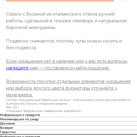
Серьги с бусиной из итальянского стекла ручной
работы, сделанной в технике лэмпворк и натуральной
барочной жемчужины.
Подвески снимаются, поэтому хупы можно носить и
без подвесок
Если украшения нет в наличии или у вас есть вопросы,
напишите
нам — постараемся найти решение.
Возможность покупки отдельных элементов украшения
или выбора другого цвета фурнитуры уточняйте у
менеджера.
Состав: Натуральный барочный жемчуг; итальянское стекло ручной работы
(Lampwork); латунь, покрытая родием
Вес: 23 г
Упаковка: Фирменная подарочная коробочка
Информация о продукте
Рекомендация по уходу
Доставка
Возврат
Гарантия
Информация о продукте