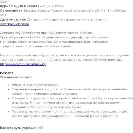
1000 ₽
Курьер СДЭК Россия
(от 2 дней) 800 ₽
Самовывоз
г. Москва, Большой Саввинский переулок 9, стр.3. Пн – Пт с 9:00 до
18:00
Другие страны
Для доставки в другие страны свяжитесь с нами в
Телеграм/Telegram
Доставка осуществляется при 100% оплате заказа на сайте.
Срок сбора заказа 1 рабочий день, не считая дня оформления заказа.
При оформлении заказа в выходные и праздничные дни - отправка
осуществляется в ближайший рабочий день.
После того, как ваш заказ будет передан в транспортную компанию, вы получите
трек-номер для отслеживания. Отследить заказ транспортной компании Сдек
https://www.cdek.ru/ru/tracking
Возврат
Условия возврата
Товар не был в употреблении
Сохранен товарный вид и потребительские свойства: на украшении нет
следов носки, неповрежденная упаковка
С момента получения товара прошло не более 7 дней (при покупке онлайн)
и не более 14 (при покупки офлайн) для возвратов по собственному
желанию и 20 дней ввиду заводского брака.
По закону мы не сможем принять назад украшение, которое сделали для
вас по заказу или модифицировали — изменили размер, цвет и т.д.
Как вернуть украшения?