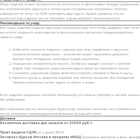
Ваше изделие может незначительно отличаться от фотографии. Каждое украшение
мы изготавливаем вручную и используем натуральные материалы, поэтому
украшения не могут на 100% повторять друг друга. Будьте уверены что на
внешний вид изделия это не повлияет, а даже добавит эксклюзивности.
Рекомендация по уходу
Все наши изделия созданы вручную, специально для того чтобы радовать вас! Если
вы хотите сохранить вид изделия в оригинальном состоянии придерживайтесь
правил ухода:
Избегайте контакта изделия с кремом для тела, парфюмом и другими
косметическими средствами – окисление может произойти довольно
быстро при попадании некоторых видов косметики.
Украшения нежелательно мочить. Особенно вреден контакт с солёной
водой. При попадании воды рекомендуем сразу же протереть насухо.
Снимайте украшения перед занятием спортом, походом в баню и сауну.
Хранить лучше в закрытой коробке или мягком мешочке, без попадания
прямых солнечных лучей, вдали от влаги и жары.
Если изделие покрылось патиной (потемнело), его можно протереть мягкой тканью
без абразивов.
Для производства мы используем фурнитуру высокого качества, но к сожалению
это не исключает индивидуальной реакции на ваш pH кожи.
Доставка
Бесплатная доставка для заказов от 20000 руб.
✨
Пункт выдачи СДЭК
(от 2 дней) 300 ₽
Экспресс-Курьер Москва в пределах МКАД
(возможна доставка в день заказа)