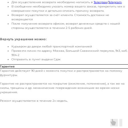
Для осуществления возврата необходимо написать в
Телеграм
/
Telegram
.
В сообщении необходимо указать номер вашего заказа, прикрепить чек о
совершении покупки и детально описать причину возврата.
Возврат осуществляется за счёт клиента. Стоимость доставки не
возвращается
После получения возврата офисом, возврат денежных средств с нашей
стороны осуществляется в течении 2-5 рабочих дней.
Вернуть украшение можно:
Курьером до двери любой транспортной компанией
Привезти лично по адресу Москва, Большой Саввинский переулок, 9с3, каб.
904-2
Отправить в пункт выдачи Сдэк
Гарантия
Гарантия действует 90 дней с момента покупки и распространяется на поломку
фурнитуры.
Гарантия не распространяется на покрытие (окисление, потемнение), а так же на
сколы, трещины и др. механические повреждения возникшие во время носки
украшения.
Ремонт осуществляется в течение 2х недель.